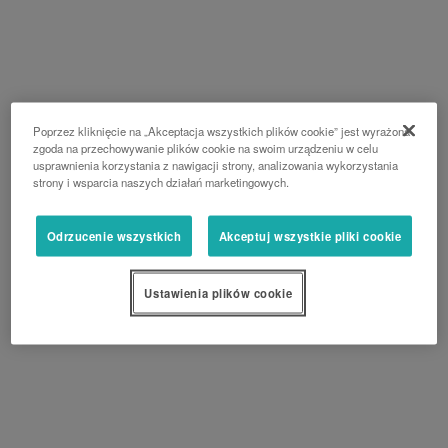
Poprzez kliknięcie na „Akceptacja wszystkich plików cookie” jest wyrażona
zgoda na przechowywanie plików cookie na swoim urządzeniu w celu
usprawnienia korzystania z nawigacji strony, analizowania wykorzystania
strony i wsparcia naszych działań marketingowych.
Odrzucenie wszystkich
Akceptuj wszystkie pliki cookie
Ustawienia plików cookie