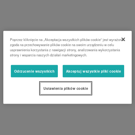
Poprzez kliknięcie na „Akceptacja wszystkich plików cookie” jest wyrażona
zgoda na przechowywanie plików cookie na swoim urządzeniu w celu
usprawnienia korzystania z nawigacji strony, analizowania wykorzystania
strony i wsparcia naszych działań marketingowych.
Odrzucenie wszystkich
Akceptuj wszystkie pliki cookie
Ustawienia plików cookie