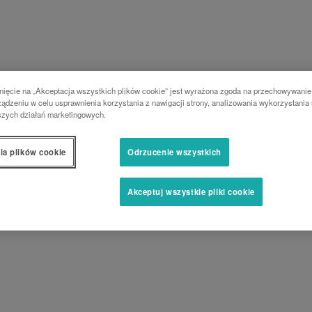
nięcie na „Akceptacja wszystkich plików cookie” jest wyrażona zgoda na przechowywanie
ądzeniu w celu usprawnienia korzystania z nawigacji strony, analizowania wykorzystania 
szych działań marketingowych.
ia plików cookie
Odrzucenie wszystkich
Akceptuj wszystkie pliki cookie