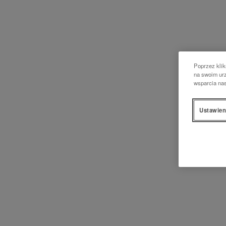
Poprzez klik
na swoim urz
wsparcia na
Ustawien