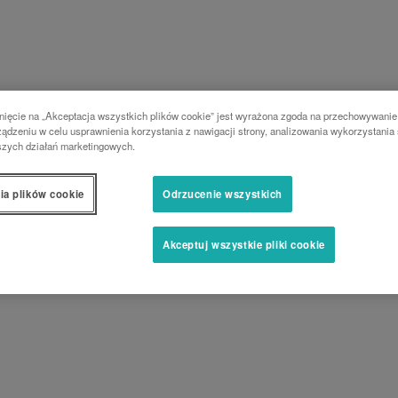
nięcie na „Akceptacja wszystkich plików cookie” jest wyrażona zgoda na przechowywanie
ądzeniu w celu usprawnienia korzystania z nawigacji strony, analizowania wykorzystania 
szych działań marketingowych.
ia plików cookie
Odrzucenie wszystkich
Akceptuj wszystkie pliki cookie