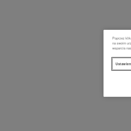
Poprzez klik
na swoim urz
wsparcia na
Ustawien