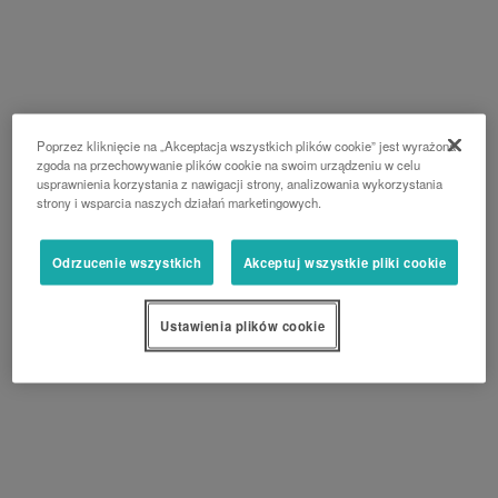
Poprzez kliknięcie na „Akceptacja wszystkich plików cookie” jest wyrażona
zgoda na przechowywanie plików cookie na swoim urządzeniu w celu
usprawnienia korzystania z nawigacji strony, analizowania wykorzystania
strony i wsparcia naszych działań marketingowych.
Odrzucenie wszystkich
Akceptuj wszystkie pliki cookie
Ustawienia plików cookie