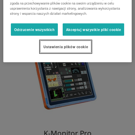
K-Monitor został opracowany specjalnie w celu
zgoda na przechowywanie plików cookie na swoim urządzeniu w celu
umożliwienia prostego sterowania ciągnikiem i
usprawnienia korzystania z nawigacji strony, analizowania wykorzystania
maszyną obsługującą standard ISOBUS.
strony i wsparcia naszych działań marketingowych.
Odrzucenie wszystkich
Akceptuj wszystkie pliki cookie
Ustawienia plików cookie
K-Monitor Pro