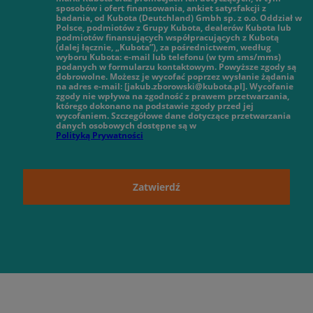
sposobów i ofert finansowania, ankiet satysfakcji z
badania, od Kubota (Deutchland) Gmbh sp. z o.o. Oddział w
Polsce, podmiotów z Grupy Kubota, dealerów Kubota lub
podmiotów finansujących współpracujących z Kubotą
(dalej łącznie, „Kubota”), za pośrednictwem, według
wyboru Kubota: e-mail lub telefonu (w tym sms/mms)
podanych w formularzu kontaktowym. Powyższe zgody są
dobrowolne. Możesz je wycofać poprzez wysłanie żądania
na adres e-mail: [jakub.zborowski@kubota.pl]. Wycofanie
zgody nie wpływa na zgodność z prawem przetwarzania,
którego dokonano na podstawie zgody przed jej
wycofaniem. Szczegółowe dane dotyczące przetwarzania
danych osobowych dostępne są w
Polityką Prywatności
Zatwierdź