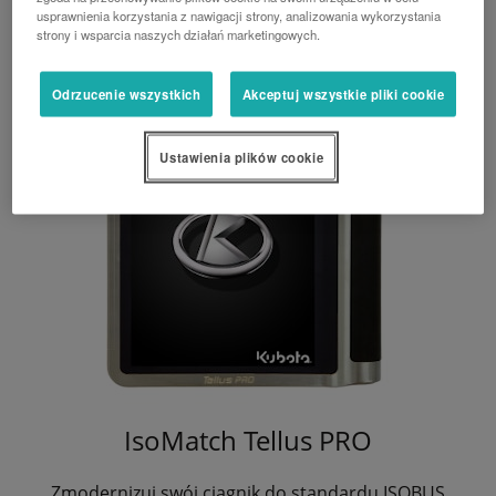
Zmodernizuj swój ciągnik do standardu ISOBUS
usprawnienia korzystania z nawigacji strony, analizowania wykorzystania
strony i wsparcia naszych działań marketingowych.
Odrzucenie wszystkich
Akceptuj wszystkie pliki cookie
Ustawienia plików cookie
IsoMatch Tellus PRO
Zmodernizuj swój ciągnik do standardu ISOBUS