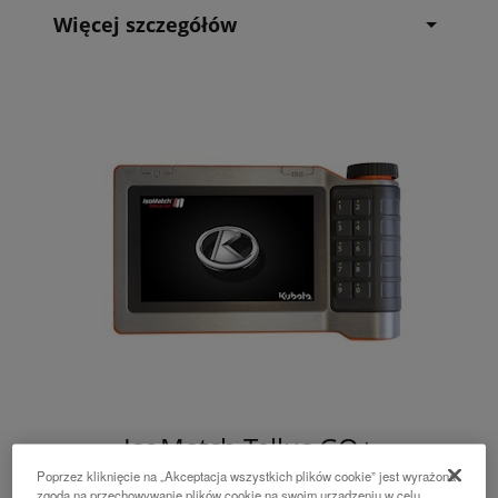
Więcej szczegółów
IsoMatch Tellus GO+
Poprzez kliknięcie na „Akceptacja wszystkich plików cookie” jest wyrażona
zgoda na przechowywanie plików cookie na swoim urządzeniu w celu