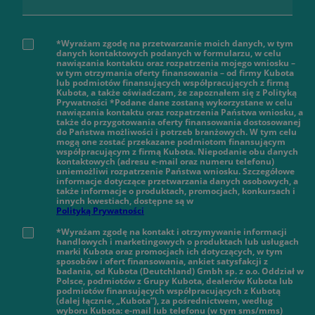
*Wyrażam zgodę na przetwarzanie moich danych, w tym
danych kontaktowych podanych w formularzu, w celu
nawiązania kontaktu oraz rozpatrzenia mojego wniosku –
w tym otrzymania oferty finansowania – od firmy Kubota
lub podmiotów finansujących współpracujących z firmą
Kubota, a także oświadczam, że zapoznałem się z Polityką
Prywatności *Podane dane zostaną wykorzystane w celu
nawiązania kontaktu oraz rozpatrzenia Państwa wniosku, a
także do przygotowania oferty finansowania dostosowanej
do Państwa możliwości i potrzeb branżowych. W tym celu
mogą one zostać przekazane podmiotom finansującym
współpracującym z firmą Kubota. Niepodanie obu danych
kontaktowych (adresu e-mail oraz numeru telefonu)
uniemożliwi rozpatrzenie Państwa wniosku. Szczegółowe
informacje dotyczące przetwarzania danych osobowych, a
także informacje o produktach, promocjach, konkursach i
innych kwestiach, dostępne są w
Polityką Prywatności
*Wyrażam zgodę na kontakt i otrzymywanie informacji
handlowych i marketingowych o produktach lub usługach
marki Kubota oraz promocjach ich dotyczących, w tym
sposobów i ofert finansowania, ankiet satysfakcji z
badania, od Kubota (Deutchland) Gmbh sp. z o.o. Oddział w
Polsce, podmiotów z Grupy Kubota, dealerów Kubota lub
podmiotów finansujących współpracujących z Kubotą
(dalej łącznie, „Kubota”), za pośrednictwem, według
wyboru Kubota: e-mail lub telefonu (w tym sms/mms)