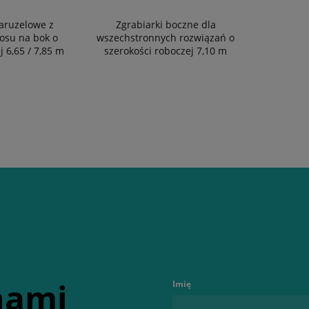
aruzelowe z
Zgrabiarki boczne dla
osu na bok o
wszechstronnych rozwiązań o
j 6,65 / 7,85 m
szerokości roboczej 7,10 m
 nami
Imię