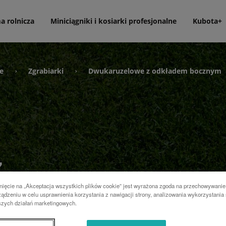
a rolnicza
Miniciągniki i kosiarki profesjonalne
Kubota+
e
Zgrabiarki
Dwukaruzelowe z odkładem bocznym
›
›
z
nięcie na „Akceptacja wszystkich plików cookie” jest wyrażona zgoda na przechowywanie
ym
ądzeniu w celu usprawnienia korzystania z nawigacji strony, analizowania wykorzystania 
szych działań marketingowych.