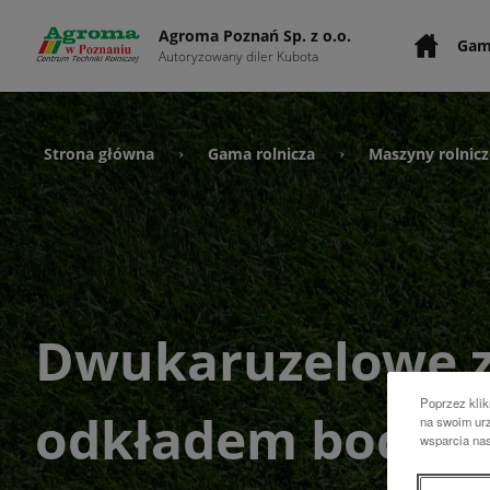
Agroma Poznań Sp. z o.o.
Gam
Autoryzowany diler Kubota
Strona główna
Gama rolnicza
Maszyny rolnicz
›
›
Dwukaruzelowe 
Poprzez klik
odkładem boczn
na swoim urz
wsparcia na