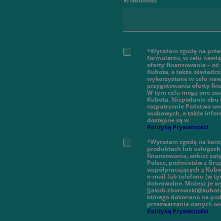
Wiadomość
*Wyrażam zgodę na prze
formularzu, w celu nawi
oferty finansowania – od
Kubota, a także oświadcz
wykorzystane w celu nawi
przygotowania oferty fi
W tym celu mogą one zos
Kubota. Niepodanie obu 
rozpatrzenie Państwa wn
osobowych, a także infor
dostępne są w
Polityką Prywatności
*Wyrażam zgodę na konta
produktach lub usługach 
finansowania, ankiet sat
Polsce, podmiotów z Gru
współpracujących z Kubot
e-mail lub telefonu (w 
dobrowolne. Możesz je wy
[jakub.zborowski@kubota
którego dokonano na pod
przetwarzania danych o
Polityką Prywatności