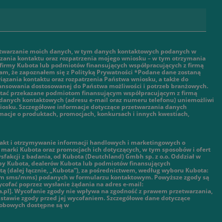
twarzanie moich danych, w tym danych kontaktowych podanych w
ązania kontaktu oraz rozpatrzenia mojego wniosku – w tym otrzymania
 firmy Kubota lub podmiotów finansujących współpracujących z firmą
am, że zapoznałem się z Polityką Prywatności *Podane dane zostaną
ązania kontaktu oraz rozpatrzenia Państwa wniosku, a także do
nansowania dostosowanej do Państwa możliwości i potrzeb branżowych.
tać przekazane podmiotom finansującym współpracującym z firmą
danych kontaktowych (adresu e-mail oraz numeru telefonu) uniemożliwi
iosku. Szczegółowe informacje dotyczące przetwarzania danych
macje o produktach, promocjach, konkursach i innych kwestiach,
kt i otrzymywanie informacji handlowych i marketingowych o
marki Kubota oraz promocjach ich dotyczących, w tym sposobów i ofert
ysfakcji z badania, od Kubota (Deutchland) Gmbh sp. z o.o. Oddział w
py Kubota, dealerów Kubota lub podmiotów finansujących
ą (dalej łącznie, „Kubota”), za pośrednictwem, według wyboru Kubota:
tym sms/mms) podanych w formularzu kontaktowym. Powyższe zgody są
cofać poprzez wysłanie żądania na adres e-mail:
.pl]. Wycofanie zgody nie wpływa na zgodność z prawem przetwarzania,
stawie zgody przed jej wycofaniem. Szczegółowe dane dotyczące
sobowych dostępne są w