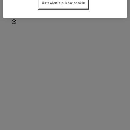
PROŚBA O WYCENĘ
Ustawienia plików cookie