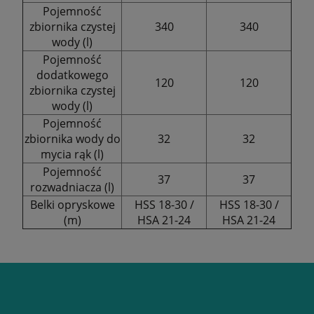
Pojemność
zbiornika czystej
340
340
wody (l)
Pojemność
dodatkowego
120
120
zbiornika czystej
wody (l)
Pojemność
zbiornika wody do
32
32
mycia rąk (l)
Pojemność
37
37
rozwadniacza (l)
Belki opryskowe
HSS 18-30 /
HSS 18-30 /
(m)
HSA 21-24
HSA 21-24