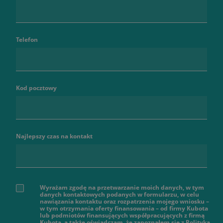
Telefon
Kod pocztowy
Najlepszy czas na kontakt
Wyrażam zgodę na przetwarzanie moich danych, w tym
danych kontaktowych podanych w formularzu, w celu
nawiązania kontaktu oraz rozpatrzenia mojego wniosku –
w tym otrzymania oferty finansowania – od firmy Kubota
lub podmiotów finansujących współpracujących z firmą
Kubota, a także oświadczam, że zapoznałem się z Polityką