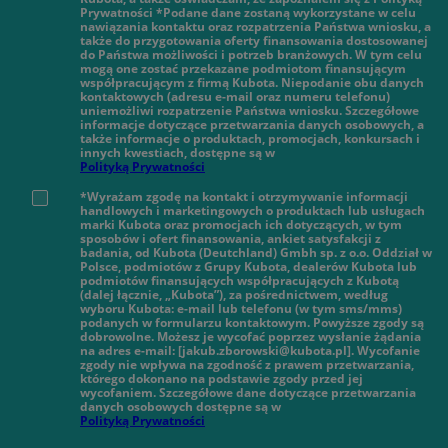
Prywatności *Podane dane zostaną wykorzystane w celu
nawiązania kontaktu oraz rozpatrzenia Państwa wniosku, a
także do przygotowania oferty finansowania dostosowanej
do Państwa możliwości i potrzeb branżowych. W tym celu
mogą one zostać przekazane podmiotom finansującym
współpracującym z firmą Kubota. Niepodanie obu danych
kontaktowych (adresu e-mail oraz numeru telefonu)
uniemożliwi rozpatrzenie Państwa wniosku. Szczegółowe
informacje dotyczące przetwarzania danych osobowych, a
także informacje o produktach, promocjach, konkursach i
innych kwestiach, dostępne są w
Polityką Prywatności
*Wyrażam zgodę na kontakt i otrzymywanie informacji
handlowych i marketingowych o produktach lub usługach
marki Kubota oraz promocjach ich dotyczących, w tym
sposobów i ofert finansowania, ankiet satysfakcji z
badania, od Kubota (Deutchland) Gmbh sp. z o.o. Oddział w
Polsce, podmiotów z Grupy Kubota, dealerów Kubota lub
podmiotów finansujących współpracujących z Kubotą
(dalej łącznie, „Kubota”), za pośrednictwem, według
wyboru Kubota: e-mail lub telefonu (w tym sms/mms)
podanych w formularzu kontaktowym. Powyższe zgody są
dobrowolne. Możesz je wycofać poprzez wysłanie żądania
na adres e-mail: [jakub.zborowski@kubota.pl]. Wycofanie
zgody nie wpływa na zgodność z prawem przetwarzania,
którego dokonano na podstawie zgody przed jej
wycofaniem. Szczegółowe dane dotyczące przetwarzania
danych osobowych dostępne są w
Polityką Prywatności