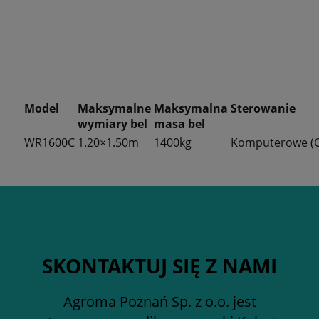
Model
Maksymalne
Maksymalna
Sterowanie
wymiary bel
masa bel
WR1600C
1.20×1.50m
1400kg
Komputerowe (C
SKONTAKTUJ SIĘ Z NAMI
Agroma Poznań Sp. z o.o. jest