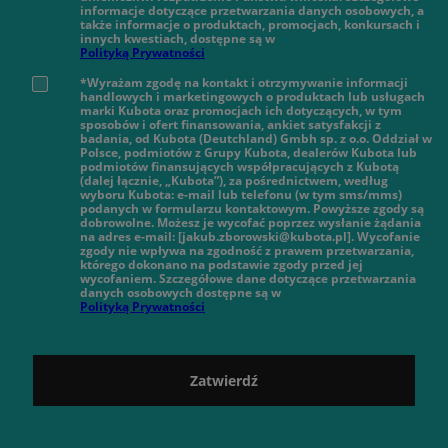
informacje dotyczące przetwarzania danych osobowych, a
także informacje o produktach, promocjach, konkursach i
innych kwestiach, dostępne są w
Polityką Prywatności
*Wyrażam zgodę na kontakt i otrzymywanie informacji
handlowych i marketingowych o produktach lub usługach
marki Kubota oraz promocjach ich dotyczących, w tym
sposobów i ofert finansowania, ankiet satysfakcji z
badania, od Kubota (Deutchland) Gmbh sp. z o.o. Oddział w
Polsce, podmiotów z Grupy Kubota, dealerów Kubota lub
podmiotów finansujących współpracujących z Kubotą
(dalej łącznie, „Kubota”), za pośrednictwem, według
wyboru Kubota: e-mail lub telefonu (w tym sms/mms)
podanych w formularzu kontaktowym. Powyższe zgody są
dobrowolne. Możesz je wycofać poprzez wysłanie żądania
na adres e-mail: [jakub.zborowski@kubota.pl]. Wycofanie
zgody nie wpływa na zgodność z prawem przetwarzania,
którego dokonano na podstawie zgody przed jej
wycofaniem. Szczegółowe dane dotyczące przetwarzania
danych osobowych dostępne są w
Polityką Prywatności
Zatwierdź