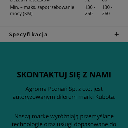
Min. – maks. zapotrzebowanie
130 -
130 -
mocy (KM)
260
260
Specyfikacja
SKONTAKTUJ SIĘ Z NAMI
Agroma Poznań Sp. z o.o. jest
autoryzowanym dilerem marki Kubota.
Naszą markę wyróżniają przemyślane
technologie oraz usługi dopasowane do