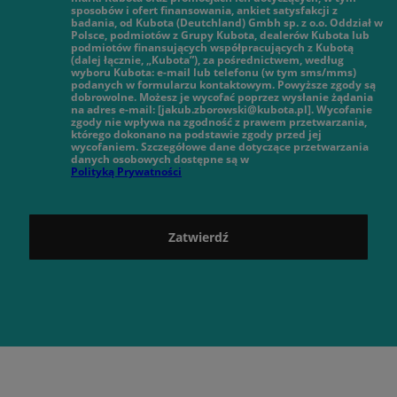
sposobów i ofert finansowania, ankiet satysfakcji z
badania, od Kubota (Deutchland) Gmbh sp. z o.o. Oddział w
Polsce, podmiotów z Grupy Kubota, dealerów Kubota lub
podmiotów finansujących współpracujących z Kubotą
(dalej łącznie, „Kubota”), za pośrednictwem, według
wyboru Kubota: e-mail lub telefonu (w tym sms/mms)
podanych w formularzu kontaktowym. Powyższe zgody są
dobrowolne. Możesz je wycofać poprzez wysłanie żądania
na adres e-mail: [jakub.zborowski@kubota.pl]. Wycofanie
zgody nie wpływa na zgodność z prawem przetwarzania,
którego dokonano na podstawie zgody przed jej
wycofaniem. Szczegółowe dane dotyczące przetwarzania
danych osobowych dostępne są w
Polityką Prywatności
Zatwierdź