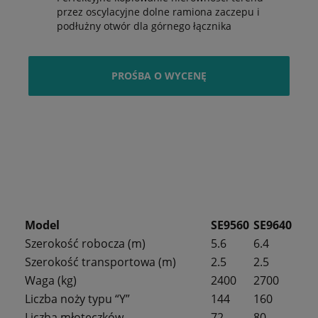
przez oscylacyjne dolne ramiona zaczepu i
podłużny otwór dla górnego łącznika
PROŚBA O WYCENĘ
Model
SE9560
SE9640
Szerokość robocza (m)
5.6
6.4
Szerokość transportowa (m)
2.5
2.5
Waga (kg)
2400
2700
Liczba noży typu “Y”
144
160
Liczba młoteczków
72
80