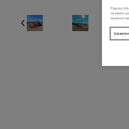
Poprzez klik
na swoim urz
wsparcia na
Ustawien