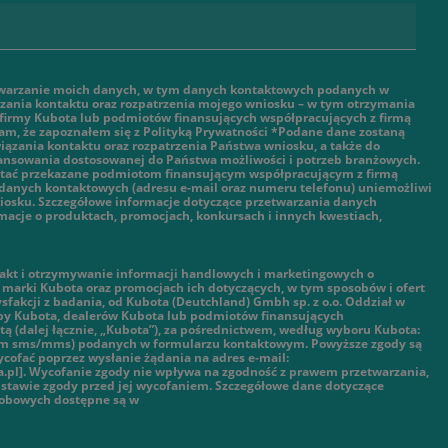
warzanie moich danych, w tym danych kontaktowych podanych w
ązania kontaktu oraz rozpatrzenia mojego wniosku – w tym otrzymania
 firmy Kubota lub podmiotów finansujących współpracujących z firmą
am, że zapoznałem się z Polityką Prywatności *Podane dane zostaną
ązania kontaktu oraz rozpatrzenia Państwa wniosku, a także do
nansowania dostosowanej do Państwa możliwości i potrzeb branżowych.
tać przekazane podmiotom finansującym współpracującym z firmą
danych kontaktowych (adresu e-mail oraz numeru telefonu) uniemożliwi
iosku. Szczegółowe informacje dotyczące przetwarzania danych
macje o produktach, promocjach, konkursach i innych kwestiach,
kt i otrzymywanie informacji handlowych i marketingowych o
marki Kubota oraz promocjach ich dotyczących, w tym sposobów i ofert
ysfakcji z badania, od Kubota (Deutchland) Gmbh sp. z o.o. Oddział w
py Kubota, dealerów Kubota lub podmiotów finansujących
ą (dalej łącznie, „Kubota”), za pośrednictwem, według wyboru Kubota:
tym sms/mms) podanych w formularzu kontaktowym. Powyższe zgody są
cofać poprzez wysłanie żądania na adres e-mail:
.pl]. Wycofanie zgody nie wpływa na zgodność z prawem przetwarzania,
stawie zgody przed jej wycofaniem. Szczegółowe dane dotyczące
sobowych dostępne są w