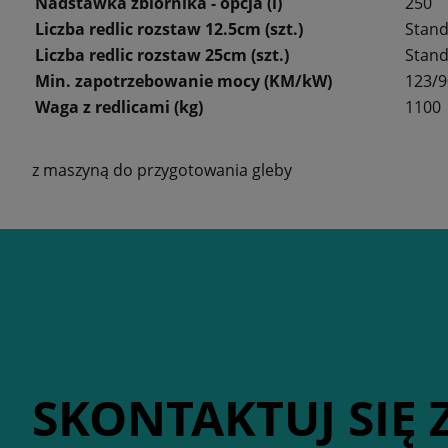
Nadstawka zbiornika - opcja (l)
250
Liczba redlic rozstaw 12.5cm (szt.)
Stand
Liczba redlic rozstaw 25cm (szt.)
Stand
Min. zapotrzebowanie mocy (KM/kW)
123/9
Waga z redlicami (kg)
1100
z maszyną do przygotowania gleby
SKONTAKTUJ SIĘ 