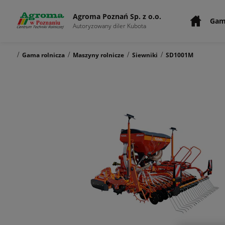
Agroma Poznań Sp. z o.o.
Gam
Autoryzowany diler Kubota
/
/
/
/
Gama rolnicza
Maszyny rolnicze
Siewniki
SD1001M