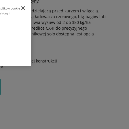
iłę udźwigu maszyny.
 plików cookie
na i głowicę rozdzielającą przed kurzem i wilgocią.
strony i
łnienia za pomocą ładowacza czołowego, big-bagów lub
ysiewający umożliwia wysiew od 2 do 380 kg/ha
t wyposażony w redlice CX-II do precyzyjnego
nia z brony wirnikowej solo dostępna jest opcja
szyny redlic.
 redlicę CX-II
ięki kompaktowej konstrukcji
ół