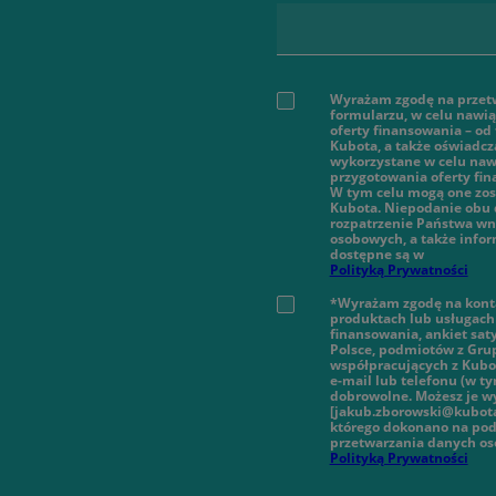
Wyrażam zgodę na przet
formularzu, w celu nawi
oferty finansowania – od
Kubota, a także oświadcz
wykorzystane w celu nawi
przygotowania oferty fi
W tym celu mogą one zos
Kubota. Niepodanie obu 
rozpatrzenie Państwa wn
osobowych, a także infor
dostępne są w
Polityką Prywatności
*Wyrażam zgodę na konta
produktach lub usługach 
finansowania, ankiet sat
Polsce, podmiotów z Gru
współpracujących z Kubot
e-mail lub telefonu (w 
dobrowolne. Możesz je wy
[jakub.zborowski@kubota
którego dokonano na pod
przetwarzania danych o
Polityką Prywatności