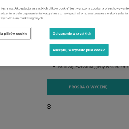
ciężkości zmniejsza zapotrzebowanie na s
nięcie na „Akceptacja wszystkich plików cookie” jest wyrażona zgoda na przechowywanie
Pokrywa zbiornika bezpiecznie chroni nasio
ądzeniu w celu usprawnienia korzystania z nawigacji strony, analizowania wykorzystania 
Można ją całkowicie otworzyć w celu nape
szych działań marketingowych.
żmijki załadowczej. Mechaniczny aparat w
drobnych i większych nasion. SD1001M jes
ia plików cookie
umieszczania nasion. W przypadku korzysta
Odrzucenie wszystkich
ręcznego lub hydraulicznego podnoszenia 
Precyzyjne umieszczanie nasion przez
Akceptuj wszystkie pliki cookie
Ekonomiczny i prosty w obsłudze
Mniejsze zapotrzebowanie na moc dz
Brak zagęszczania gleby w śladach k
PROŚBA O WYCENĘ