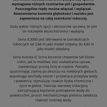
wymagania różnych rozmiarów pól i gospodarstw.
Poszczególne rzędy można włączać i wyłączać.
Równomierna kontrola głębokości i nacisku jest
zapewniona na całej szerokości roboczej.
Duży wybór różnych opcji i akcesoriów sprawia, że jest
on niezwykle wszechstronny i wydajny.
Seria IC3000 jest oferowana w szerokościach
roboczych od 2,84 m jako model sztywny do 4,80 m
jako model składany.
Seria Kubota IC ścina korzenie chwastów tak blisko
roślin, jak to możliwe, bez uszkadzania upraw,
zapewniając prostą linię w rzędzie. Ponadto,
spulchniając zięmię po deszczu na niektórych glebach,
wspomaga wschody nasion i przywraca przepływ wody
i powietrza, stymulując reakcje fizyko-chemiczne i
życie w glebie. Tworząc warstwę izolacyjną
zatrzymującą kapilarne podsiąkanie wody do
powierzchni, proces mechanicznego pielenia zwiększa
również rezerwę wody.