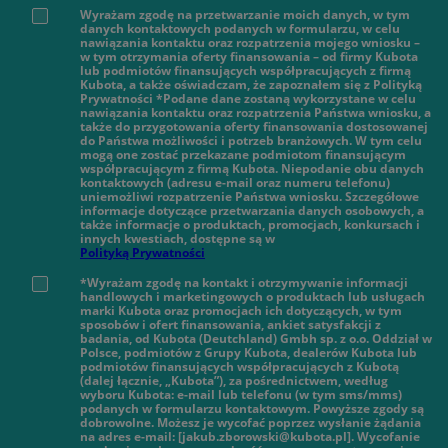
Wyrażam zgodę na przetwarzanie moich danych, w tym
danych kontaktowych podanych w formularzu, w celu
nawiązania kontaktu oraz rozpatrzenia mojego wniosku –
w tym otrzymania oferty finansowania – od firmy Kubota
lub podmiotów finansujących współpracujących z firmą
Kubota, a także oświadczam, że zapoznałem się z Polityką
Prywatności *Podane dane zostaną wykorzystane w celu
nawiązania kontaktu oraz rozpatrzenia Państwa wniosku, a
także do przygotowania oferty finansowania dostosowanej
do Państwa możliwości i potrzeb branżowych. W tym celu
mogą one zostać przekazane podmiotom finansującym
współpracującym z firmą Kubota. Niepodanie obu danych
kontaktowych (adresu e-mail oraz numeru telefonu)
uniemożliwi rozpatrzenie Państwa wniosku. Szczegółowe
informacje dotyczące przetwarzania danych osobowych, a
także informacje o produktach, promocjach, konkursach i
innych kwestiach, dostępne są w
Polityką Prywatności
*Wyrażam zgodę na kontakt i otrzymywanie informacji
handlowych i marketingowych o produktach lub usługach
marki Kubota oraz promocjach ich dotyczących, w tym
sposobów i ofert finansowania, ankiet satysfakcji z
badania, od Kubota (Deutchland) Gmbh sp. z o.o. Oddział w
Polsce, podmiotów z Grupy Kubota, dealerów Kubota lub
podmiotów finansujących współpracujących z Kubotą
(dalej łącznie, „Kubota”), za pośrednictwem, według
wyboru Kubota: e-mail lub telefonu (w tym sms/mms)
podanych w formularzu kontaktowym. Powyższe zgody są
dobrowolne. Możesz je wycofać poprzez wysłanie żądania
na adres e-mail: [jakub.zborowski@kubota.pl]. Wycofanie