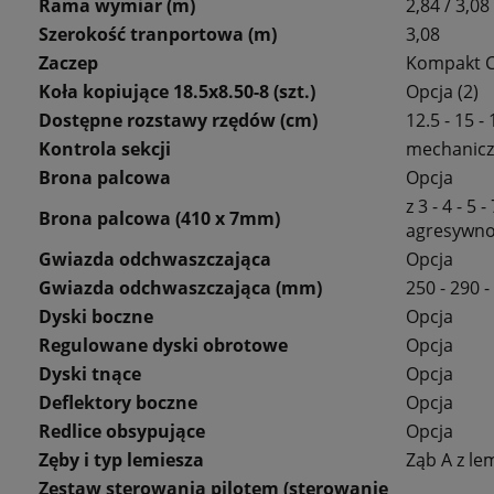
Rama wymiar (m)
2,84 / 3,08
Szerokość tranportowa (m)
3,08
Zaczep
Kompakt CA
Koła kopiujące 18.5x8.50-8 (szt.)
Opcja (2)
Dostępne rozstawy rzędów (cm)
12.5 - 15 - 
Kontrola sekcji
mechaniczn
Brona palcowa
Opcja
z 3 - 4 - 5
Brona palcowa (410 x 7mm)
agresywno
Gwiazda odchwaszczająca
Opcja
Gwiazda odchwaszczająca (mm)
250 - 290 -
Dyski boczne
Opcja
Regulowane dyski obrotowe
Opcja
Dyski tnące
Opcja
Deflektory boczne
Opcja
Redlice obsypujące
Opcja
Zęby i typ lemiesza
Ząb A z le
Zestaw sterowania pilotem (sterowanie