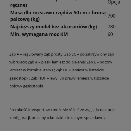
Opcja
ręczne)
Masa dla rozstawu rzędów 50 cm z broną
700
palcową (kg)
Najcięższy model bez akcesoriów (kg)
780
Min. wymagana moc KM
60
Ząb A = regulowany ząb prosty; Ząb SC = półzakrzywiony ząb
wibrujący; Ząb A = płaski lemiesz do pielenia; Ząb L = boczny
lemiesz w kształcie litery L; Ząb DF = lemiesz w kształcie
gęsiostopki; Ząb HDF = lewy lub prawy lemiesz w kształcie
połowy gęsiostopki
Szerokość transportowa może się różnić ze względu na opcje
konfiguracji, prosimy o kontakt z lokalnym sprzedawcą.