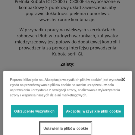
Pielniki Kubota IC IC3000 i IC3000F są wyposażone w
kompaktowy 3-punktowy układ zawieszenia, aby
poprawić dokładność pielenia i umożliwić
wszechstronne kombinacje.
W przypadku pracy na większych szerokościach
roboczych i/lub w trudnych warunkach, kultywator
międzyrzędowy jest gotowy do dodatkowej kontroli i
prowadzenia za pomocą interfejsu prowadzenia
Kubota serii GI.
Zalety:
Wytrzymałość i sztywność dla dokładnych linii
Poprzez kliknięcie na „Akceptacja wszystkich plików cookie” jest wyrażona
prostych
zgoda na przechowywanie plików cookie na swoim urządzeniu w celu
Każdy element pracuje niezależnie
usprawnienia korzystania z nawigacji strony, analizowania wykorzystania
Równomierna kontrola głębokości na całej
strony i wsparcia naszych działań marketingowych.
szerokości roboczej
Elastyczność i wysoka wydajność
Przygotowany do pracy w trudnych warunkach
Odrzucenie wszystkich
Akceptuj wszystkie pliki cookie
Ustawienia plików cookie
PROŚBA O WYCENĘ