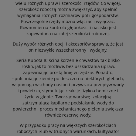
wielu różnych upraw i szerokości rzędów. Co więcej,
szerokość roboczą można zwiększyć, aby spełnić
wymagania różnych rozmiarów pól i gospodarstw.
Poszczególne rzędy można włączać i wyłączać.
Równomierna kontrola głębokości i nacisku jest
zapewniona na całej szerokości roboczej.
Duży wybór różnych opcji i akcesoriów sprawia, że jest
on niezwykle wszechstronny i wydajny.
Seria Kubota IC ścina korzenie chwastów tak blisko
roślin, jak to możliwe, bez uszkadzania upraw,
zapewniając prostą linię w rzędzie. Ponadto,
spulchniając ziemię po deszczu na niektórych glebach,
wspomaga wschody nasion i przywraca przepływ wody
i powietrza, stymulując reakcje fizyko-chemiczne i
życie w glebie. Tworząc warstwę izolacyjną
zatrzymującą kapilarne podsiąkanie wody do
powierzchni, proces mechanicznego pielenia zwiększa
również rezerwę wody.
W przypadku pracy na większych szerokościach
roboczych i/lub w trudnych warunkach, kultywator