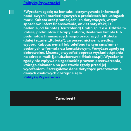
Polityką Prywatności
*Wyrażam zgodę na kontakt i otrzymywanie informacji
handlowych i marketingowych o produktach lub usługach
marki Kubota oraz promocjach ich dotyczących, w tym
sposobów i ofert finansowania, ankiet satysfakcji z
badania, od Kubota (Deutchland) Gmbh sp. z o.o. Oddział w
Polsce, podmiotów z Grupy Kubota, dealerów Kubota lub
podmiotów finansujących współpracujących z Kubotą
(dalej łącznie, „Kubota”), za pośrednictwem, według
wyboru Kubota: e-mail lub telefonu (w tym sms/mms)
podanych w formularzu kontaktowym. Powyższe zgody są
dobrowolne. Możesz je wycofać poprzez wysłanie żądania
na adres e-mail: [jakub.zborowski@kubota.pl]. Wycofanie
zgody nie wpływa na zgodność z prawem przetwarzania,
którego dokonano na podstawie zgody przed jej
wycofaniem. Szczegółowe dane dotyczące przetwarzania
danych osobowych dostępne są w
Polityką Prywatności
Zatwierdź