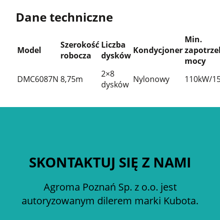
Dane techniczne
Min.
Szerokość
Liczba
Model
Kondycjoner
zapotrz
robocza
dysków
mocy
2×8
DMC6087N
8,75m
Nylonowy
110kW/1
dysków
SKONTAKTUJ SIĘ Z NAMI
Agroma Poznań Sp. z o.o. jest
autoryzowanym dilerem marki Kubota.