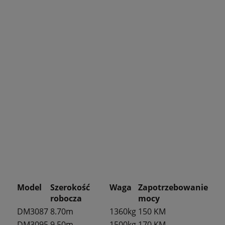
Model
Szerokość
Waga
Zapotrzebowanie
robocza
mocy
DM3087
8.70m
1360kg
150 KM
DM3095
9.50m
1500kg
170 KM