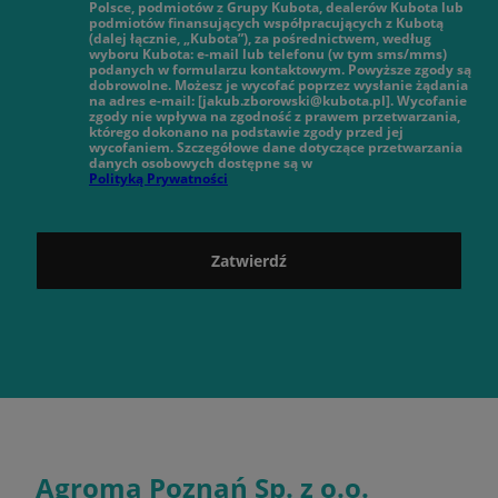
Polsce, podmiotów z Grupy Kubota, dealerów Kubota lub
podmiotów finansujących współpracujących z Kubotą
(dalej łącznie, „Kubota”), za pośrednictwem, według
wyboru Kubota: e-mail lub telefonu (w tym sms/mms)
podanych w formularzu kontaktowym. Powyższe zgody są
dobrowolne. Możesz je wycofać poprzez wysłanie żądania
na adres e-mail: [jakub.zborowski@kubota.pl]. Wycofanie
zgody nie wpływa na zgodność z prawem przetwarzania,
którego dokonano na podstawie zgody przed jej
wycofaniem. Szczegółowe dane dotyczące przetwarzania
danych osobowych dostępne są w
Polityką Prywatności
Zatwierdź
Agroma Poznań Sp. z o.o.