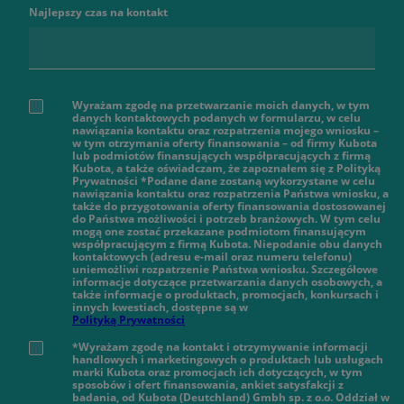
Najlepszy czas na kontakt
Wyrażam zgodę na przetwarzanie moich danych, w tym
danych kontaktowych podanych w formularzu, w celu
nawiązania kontaktu oraz rozpatrzenia mojego wniosku –
w tym otrzymania oferty finansowania – od firmy Kubota
lub podmiotów finansujących współpracujących z firmą
Kubota, a także oświadczam, że zapoznałem się z Polityką
Prywatności *Podane dane zostaną wykorzystane w celu
nawiązania kontaktu oraz rozpatrzenia Państwa wniosku, a
także do przygotowania oferty finansowania dostosowanej
do Państwa możliwości i potrzeb branżowych. W tym celu
mogą one zostać przekazane podmiotom finansującym
współpracującym z firmą Kubota. Niepodanie obu danych
kontaktowych (adresu e-mail oraz numeru telefonu)
uniemożliwi rozpatrzenie Państwa wniosku. Szczegółowe
informacje dotyczące przetwarzania danych osobowych, a
także informacje o produktach, promocjach, konkursach i
innych kwestiach, dostępne są w
Polityką Prywatności
*Wyrażam zgodę na kontakt i otrzymywanie informacji
handlowych i marketingowych o produktach lub usługach
marki Kubota oraz promocjach ich dotyczących, w tym
sposobów i ofert finansowania, ankiet satysfakcji z
badania, od Kubota (Deutchland) Gmbh sp. z o.o. Oddział w