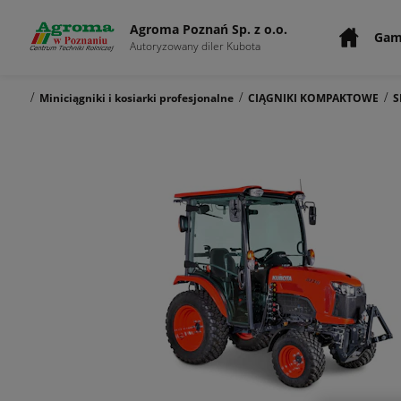
Agroma Poznań Sp. z o.o.
Gam
Autoryzowany diler Kubota
/
/
/
Miniciągniki i kosiarki profesjonalne
CIĄGNIKI KOMPAKTOWE
S