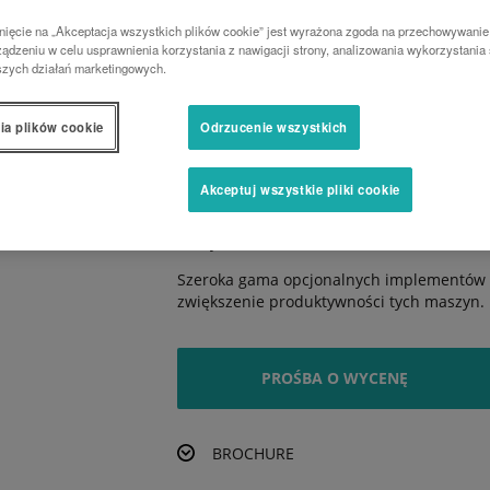
Wybierz wariant dla siebie
nięcie na „Akceptacja wszystkich plików cookie” jest wyrażona zgoda na przechowywanie
Seria B2 proponuje wybór między mechanic
ądzeniu w celu usprawnienia korzystania z nawigacji strony, analizowania wykorzystania 
szych działań marketingowych.
Wygoda pracy
Komfortowa kabina serii B2 pozwala w peł
ia plików cookie
Odrzucenie wszystkich
na warunki.
Imponujące osiągi
Akceptuj wszystkie pliki cookie
Układ hydrauliczny o wysokiej wydajności 
różnych zadań.
Szeroka gama opcjonalnych implementów 
zwiększenie produktywności tych maszyn.
PROŚBA O WYCENĘ
BROCHURE