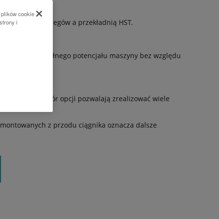
 plików cookie
zną skrzynią biegów a przekładnią HST.
strony i
ni korzystać z pełnego potencjału maszyny bez względu
oraz bogaty wybór opcji pozwalają zrealizować wiele
montowanych z przodu ciągnika oznacza dalsze