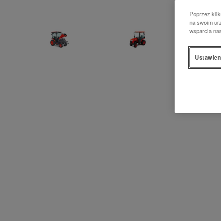
Poprzez klik
na swoim urz
wsparcia na
Ustawien